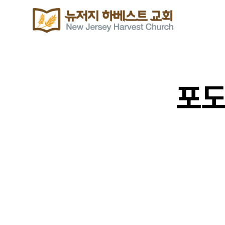
포도
위클리 블레싱