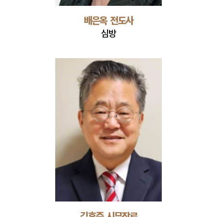
배은옥 전도사
심방
김후준 시무장로