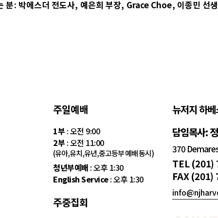
는 분
: 박에스더 전도사, 예은희 부장, Grace Choe, 이종민 선
주일예배
뉴저지 하베
1부
: 오전 9:00
담임목사: 
2부
: 오전 11:00
370 Demarest
(유아,유치,유년,중고등부 예배 동시)
TEL (201)
청년부예배
: 오후 1:30
FAX (201)
English Service
: 오후 1:30
info@njharv
주중집회