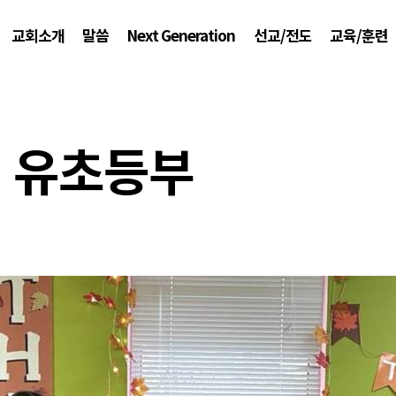
교회소개
말씀
Next Generation
선교/전도
교육/훈련
유초등부