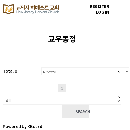
REGISTER
LOG IN
교우동정
Total 0
1
SEARCH
Powered by KBoard