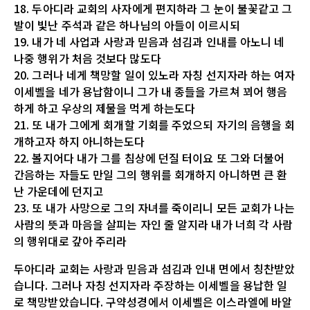
18. 두아디라 교회의 사자에게 편지하라 그 눈이 불꽃같고 그
발이 빛난 주석과 같은 하나님의 아들이 이르시되
19. 내가 네 사업과 사랑과 믿음과 섬김과 인내를 아노니 네
나중 행위가 처음 것보다 많도다
20. 그러나 네게 책망할 일이 있노라 자칭 선지자라 하는 여자
이세벨을 네가 용납함이니 그가 내 종들을 가르쳐 꾀어 행음
하게 하고 우상의 제물을 먹게 하는도다
21. 또 내가 그에게 회개할 기회를 주었으되 자기의 음행을 회
개하고자 하지 아니하는도다
22. 볼지어다 내가 그를 침상에 던질 터이요 또 그와 더불어
간음하는 자들도 만일 그의 행위를 회개하지 아니하면 큰 환
난 가운데에 던지고
23. 또 내가 사망으로 그의 자녀를 죽이리니 모든 교회가 나는
사람의 뜻과 마음을 살피는 자인 줄 알지라 내가 너희 각 사람
의 행위대로 갚아 주리라
두아디라 교회는 사랑과 믿음과 섬김과 인내 면에서 칭찬받았
습니다. 그러나 자칭 선지자라 주장하는 이세벨을 용납한 일
로 책망받았습니다. 구약성경에서 이세벨은 이스라엘에 바알