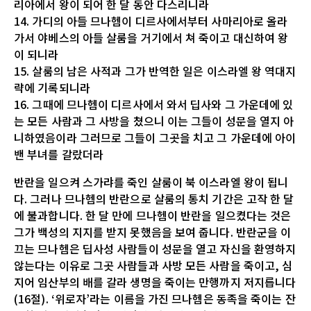
리아에서 왕이 되어 한 달 동안 다스리니라
14. 가디의 아들 므나헴이 디르사에서부터 사마리아로 올라
가서 야베스의 아들 살룸을 거기에서 쳐 죽이고 대신하여 왕
이 되니라
15. 살룸의 남은 사적과 그가 반역한 일은 이스라엘 왕 역대지
략에 기록되니라
16. 그때에 므나헴이 디르사에서 와서 딥사와 그 가운데에 있
는 모든 사람과 그 사방을 쳤으니 이는 그들이 성문을 열지 아
니하였음이라 그러므로 그들이 그곳을 치고 그 가운데에 아이
밴 부녀를 갈랐더라
반란을 일으켜 스가랴를 죽인 살룸이 북 이스라엘 왕이 됩니
다. 그러나 므나헴의 반란으로 살룸의 통치 기간은 고작 한 달
에 불과합니다. 한 달 만에 므나헴이 반란을 일으켰다는 것은
그가 백성의 지지를 받지 못했음을 보여 줍니다. 반란군을 이
끄는 므나헴은 딥사성 사람들이 성문을 열고 자신을 환영하지
않는다는 이유로 그곳 사람들과 사방 모든 사람을 죽이고, 심
지어 임산부의 배를 갈라 생명을 죽이는 만행까지 저지릅니다
(16절). ‘위로자’라는 이름을 가진 므나헴은 동족을 죽이는 잔