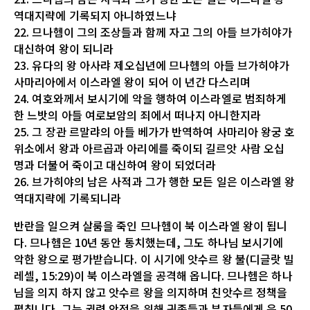
역대지략에 기록되지 아니하였느냐
22. 므나헴이 그의 조상들과 함께 자고 그의 아들 브가히야가
대신하여 왕이 되니라
23. 유다의 왕 아사랴 제오십년에 므나헴의 아들 브가히야가
사마리아에서 이스라엘 왕이 되어 이 년간 다스리며
24. 여호와께서 보시기에 악을 행하여 이스라엘로 범죄하게
한 느밧의 아들 여로보암의 죄에서 떠나지 아니한지라
25. 그 장관 르말랴의 아들 베가가 반역하여 사마리아 왕궁 호
위소에서 왕과 아르곱과 아리에를 죽이되 길르앗 사람 오십
명과 더불어 죽이고 대신하여 왕이 되었더라
26. 브가히야의 남은 사적과 그가 행한 모든 일은 이스라엘 왕
역대지략에 기록되니라
반란을 일으켜 살룸을 죽인 므나헴이 북 이스라엘 왕이 됩니
다. 므나헴은 10년 동안 통치했는데, 그도 하나님 보시기에
악한 왕으로 평가받습니다. 이 시기에 앗수르 왕 불(디글랏 빌
레셀, 15:29)이 북 이스라엘을 공격해 옵니다. 므나헴은 하나
님을 의지 하지 않고 앗수르 왕을 의지하며 친앗수르 정책을
펼칩니다. 그는 권력 안정을 위해 귀족들과 부자들에게 은 50