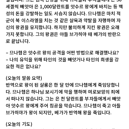
세겔씩 빼앗아 은 1,000달란트를 앗수르 왕에게 바치는 등 백
성의 돈을 강탈하는 일도 서슴지 않습니다. 므나헴은 마치 적
군이 북 이스라엘을 치는 것 같은 살육과 약탈을 자행하며 자
신의 왕권을 유지합니다. 하지만 불의하게 지킨 왕권은 오래
가지 못합니다. 그의 왕권은 아들 브가히야 때 베가의 반란으
로 끝납니다.
– 므나헴은 앗수르 왕의 공격을 어떤 방법으로 해결했나요?
– 나의 유익을 위해 타인의 것을 빼앗거나 타인의 희생을 강
요한 적은 없나요?
(오늘의 말씀 요약)
반역으로 왕이 된 살룸은 한 달 만에 므나헴에게 죽임당합니
다. 므나헴은 하나님 보시기에 악을 행하며 여로보암의 죄에
서 떠나지 않습니다. 그는 은 천 달란트를 부자들에게서 빼앗
아 앗수르 왕에게 주어 침공을 막습니다. 므나헴이 죽고 아들
브가히야가 왕이 되지만, 베가가 반역해 왕을 죽입니다.
(오늘의 기도)