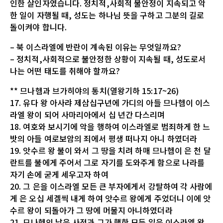
인한 살인자였습니다. 정치적,사회적 불안정이 지속되고 악
한 일이 자행될 때, 성도는 하나님 뜻을 구하고 그분의 길로
돌이켜야 합니다.
– 북 이스라엘에 반란이 계속된 이유는 무엇일까요?
– 정치적,사회적으로 불안정한 상황이 지속될 때, 성도로서
나는 어떤 태도를 취해야 할까요?
** 므나헴과 브가히야의 통치(열왕기하 15:17~26)
17. 유다 왕 아사랴 제삼십구년에 가디의 아들 므나헴이 이스
라엘 왕이 되어 사마리아에서 십 년간 다스리며
18. 여호와 보시기에 악을 행하여 이스라엘로 범죄하게 한 느
밧의 아들 여로보암의 죄에서 평생 떠나지 아니 하였더라
19. 앗수르 왕 불이 와서 그 땅을 치려 하매 므나헴이 은 천 달
란트를 불에게 주어서 그로 자기를 도와주게 함으로 나라를
자기 손에 굳게 세우고자 하여
20. 그 은을 이스라엘 모든 큰 부자에게서 강탈하여 각 사람에
게 은 오십 세겔씩 내게 하여 앗수르 왕에게 주었더니 이에 앗
수르 왕이 되돌아가 그 땅에 머물지 아니하였더라
21. 므나헴의 남은 사적과 그가 행한 모든 일은 이스라엘 왕