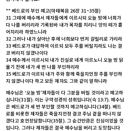
** 베드로의 부인 예고(마태복음 26장 31~35절)
31 그때에 예수께서 제자들에게 이르시되 오늘 밤에 너희가
다 나를 버리리라 기록된바 내가 목자를 치리니 양의 떼가 흩
어지리라 하였느니라
32 그러나 내가 살아난 후에 너희보다 먼저 갈릴리로 가리라
33 베드로가 대답하여 이르되 모두 주를 버릴지라도 나는 결
코 버리지 않겠나이다
34 예수께서 이르시되 내가 진실로 네게 이르노니 오늘 밤 닭
울기 전에 네가 세 번 나를 부인하리라
35 베드로가 이르되 내가 주와 함께 죽을지언정 주를 부인하
지 않겠나이다 하고 모든 제자도 그와 같이 말하니라
예수님은 ‘오늘 밤’제자들이 다 그분을 버릴 것이라고 예고하
십니다(31절). 이는 구약성경의 성취입니다(슥 13:7). 예수님
은 베드로가 세 번 부인할 것까지 예고하십니다(34절). 베드
로를 비롯한 제자들은 죽을지언정 결코 주님 곁을 떠나지 않
겠다고 호언장담합니다(35절). 그 순간만큼은 진심이었을 것
입니다. 그러나 제자들은 결국 예수님을 버리고 도망칩니다