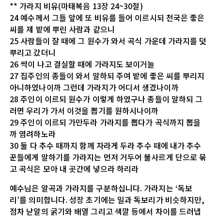
** 가라지 비유(마태복음 13장 24~30절)
24 예수께서 그들 앞에 또 비유를 들어 이르시되 천국은 좋은
씨를 제 밭에 뿌린 사람과 같으니
25 사람들이 잘 때에 그 원수가 와서 곡식 가운데 가라지를 덧
뿌리고 갔더니
26 싹이 나고 결실할 때에 가라지도 보이거늘
27 집주인의 종들이 와서 말하되 주여 밭에 좋은 씨를 뿌리지
아니하였나이까 그런데 가라지가 어디서 생겼나이까
28 주인이 이르되 원수가 이렇게 하였구나 종들이 말하되 그
러면 우리가 가서 이것을 뽑기를 원하시나이까
29 주인이 이르되 가만두라 가라지를 뽑다가 곡식까지 뽑을
까 염려하노라
30 둘 다 추수 때까지 함께 자라게 두라 추수 때에 내가 추수
꾼들에게 말하기를 가라지는 먼저 거두어 불사르게 단으로 묶
고 곡식은 모아 내 곳간에 넣으라 하리라
예수님은 알곡과 가라지를 구분하십니다. 가라지는 ‘독보
리’를 의미합니다. 성장 초기에는 밀과 독보리가 비슷하지만,
점차 낟알의 굵기와 배열 그리고 색깔 등에서 차이를 드러냅