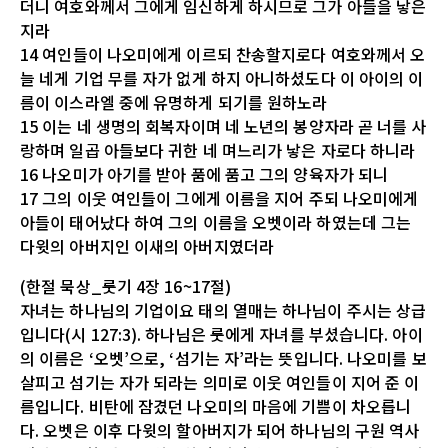
더니 여호와께서 그에게 임신하게 하시므로 그가 아들을 낳은
지라
14 여인들이 나오미에게 이르되 찬송할지로다 여호와께서 오
늘 네게 기업 무를 자가 없게 하지 아니하셨도다 이 아이의 이
름이 이스라엘 중에 유명하게 되기를 원하노라
15 이는 네 생명의 회복자이며 네 노년의 봉양자라 곧 너를 사
랑하며 일곱 아들보다 귀한 네 며느리가 낳은 자로다 하니라
16 나오미가 아기를 받아 품에 품고 그의 양육자가 되니
17 그의 이웃 여인들이 그에게 이름을 지어 주되 나오미에게
아들이 태어났다 하여 그의 이름을 오벳이라 하였는데 그는
다윗의 아버지인 이새의 아버지였더라
(한절 묵상_룻기 4장 16~17절)
자녀는 하나님의 기업이요 태의 열매는 하나님이 주시는 상급
입니다(시 127:3). 하나님은 룻에게 자녀를 부셨습니다. 아이
의 이름은 ‘오벳’으로, ‘섬기는 자’라는 뜻입니다. 나오미를 보
살피고 섬기는 자가 되라는 의미로 이웃 여인들이 지어 준 이
름입니다. 비탄에 잠겼던 나오미의 마음에 기쁨이 차오릅니
다. 오벳은 이후 다윗의 할아버지가 되어 하나님의 구원 역사