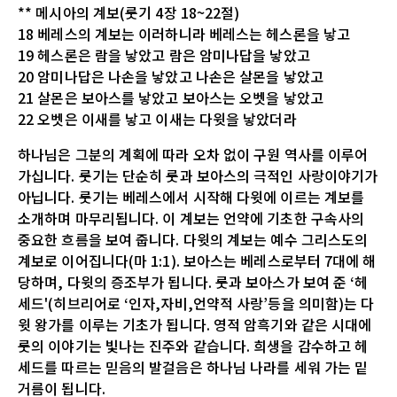
** 메시아의 계보(룻기 4장 18~22절)
18 베레스의 계보는 이러하니라 베레스는 헤스론을 낳고
19 헤스론은 람을 낳았고 람은 암미나답을 낳았고
20 암미나답은 나손을 낳았고 나손은 살몬을 낳았고
21 살몬은 보아스를 낳았고 보아스는 오벳을 낳았고
22 오벳은 이새를 낳고 이새는 다윗을 낳았더라
하나님은 그분의 계획에 따라 오차 없이 구원 역사를 이루어
가십니다. 룻기는 단순히 룻과 보아스의 극적인 사랑이야기가
아닙니다. 룻기는 베레스에서 시작해 다윗에 이르는 계보를
소개하며 마무리됩니다. 이 계보는 언약에 기초한 구속사의
중요한 흐름을 보여 줍니다. 다윗의 계보는 예수 그리스도의
계보로 이어집니다(마 1:1). 보아스는 베레스로부터 7대에 해
당하며, 다윗의 증조부가 됩니다. 룻과 보아스가 보여 준 ‘헤
세드'(히브리어로 ‘인자,자비,언약적 사랑’등을 의미함)는 다
윗 왕가를 이루는 기초가 됩니다. 영적 암흑기와 같은 시대에
룻의 이야기는 빛나는 진주와 같습니다. 희생을 감수하고 헤
세드를 따르는 믿음의 발걸음은 하나님 나라를 세워 가는 밑
거름이 됩니다.