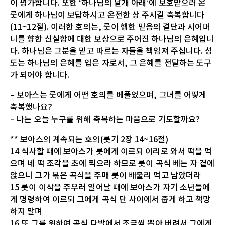
이 평가합니다. 또한 ‘하나님의 날개 아래’에 보호받으러 온
룻에게 하나님이 보답하시고 온전한 상 주시길 축복합니다
(11~12절). 이러한 호의는, 룻이 행한 믿음의 결단과 시어머
니를 향한 신실함에 대한 보상으로 주어진 하나님의 은혜입니
다. 하나님은 그분을 믿고 따르는 자들을 책임져 주십니다. 성
도는 하나님의 은혜를 입은 자로서, 그 은혜를 전달하는 도구
가 되어야 합니다.
– 보아스는 룻에게 어떤 호의를 베풀었으며, 그녀를 어떻게
축복했나요?
– 나는 오늘 누구를 위해 축복하는 마음으로 기도할까요?
** 보아스의 계속되는 호의(룻기 2장 14~16절)
14 식사할 때에 보아스가 룻에게 이르되 이리로 와서 떡을 먹
으며 네 떡 조각을 초에 찍으라 하므로 룻이 곡식 베는 자 곁에
앉으니 그가 볶은 곡식을 주매 룻이 배불리 먹고 남았더라
15 룻이 이삭을 주우러 일어날 때에 보아스가 자기 소년들에
게 명령하여 이르되 그에게 곡식 단 사이에서 줍게 하고 책망
하지 말며
16 또 그를 위하여 곡식 다발에서 조금씩 뽑아 버려서 그에게