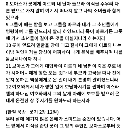
8 보아스가 룻에게 이르되 내 딸아 들으라 이삭을 주우러 다
른 밭으로 가지 말며 여기서 떠나지 말고 나의 소녀들과 함께
있으라
9 그들이 베는 밭을 보고 그들을 따르라 내가 그 소년들에게
명령하여 너를 건드리지 말라 하였느니라 목이 마르거든 그릇
에 가서 소년들이 길어 온 것을 마실지니라 하는지라
10 룻이 엎드려 얼굴을 땅에 대고 절하며 그에게 이르되 나는
이방 여인이거늘 당신이 어찌하여 내게 은혜를 베푸시며 나를
돌보시나이까 하니
11 보아스가 그에게 대답하여 이르되 네 남편이 죽은 후로 네
가 시어머니에게 행한 모든 것과 네 부모와 고국을 떠나 전에
알지 못하던 백성에게로 온 일이 내게 분명히 알려졌느니라
12 여호와께서 네가 행한 일에 보답하시기를 원하며 이스라
엘의 하나님 여호와께서 그의 날개 아래에 보호를 받으러 온
네게 온전한 상 주시기를 원하노라 하는지라
(한절 묵상_룻기 2장 12절)
우리 삶에 예기치 않은 은혜가 스며드는 순간이 있습니다. 어
느 밭에서 이삭을 줍던 룻이 그 밭의 주인인 보아스로부터 뜻