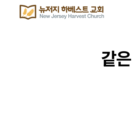
같은
위클리 블레싱