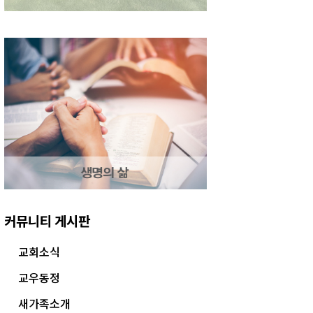
커뮤니티 게시판
교회소식
교우동정
새가족소개