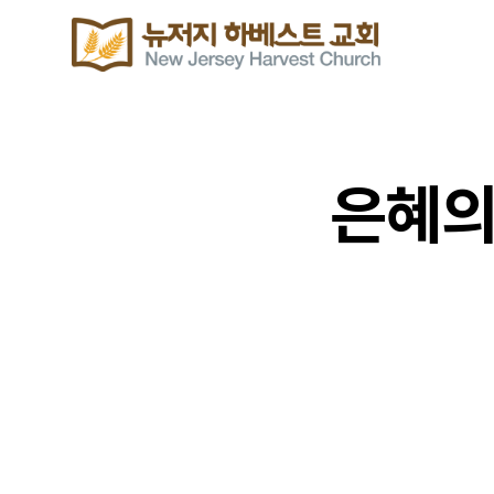
은혜의
위클리 블레싱