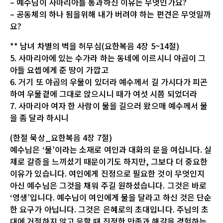
– 예수님이 사마리아를 통과하신 이유는 무엇인가요?
– 공동체의 하나 됨을위해 내가 버려야 하는 편견은 무엇일까
요?
** 남녀 차별의 벽을 허무심(요한복음 4장 5~14절)
5. 사마리아에 있는 수가라 하는 동네에 이르시니 야곱이 그
아들 요셉에게 준 땅이 가깝고
6. 거기 또 야곱의 우물이 있더라 예수께서 길 가시다가 피곤
하여 우물곁에 그대로 앉으시니 때가 여섯 시쯤 되었더라
7. 사마리아 여자 한 사람이 물을 길으러 왔으매 예수께서 물
을 좀 달라 하시니
(한절 묵상_요한복음 4장 7절)
예수님은 ‘물’이라는 소재로 여인과 대화의 문을 여십니다. 실
제로 갈증을 느끼셨기 때문이기도 하지만, 그보다 더 중요한
이유가 있습니다. 여인에게 진정으로 필요한 것이 무엇인지
아신 예수님은 그것을 채워 주길 원하셨습니다. 그것은 바로
‘영생’입니다. 예수님이 여인에게 물을 달라고 하신 것은 단순
한 요구가 아닙니다. 그것은 은혜로의 초대입니다. 주님의 초
대에 거절하지 않고 응할 때 진정한 만족과 해갈을 경험하는