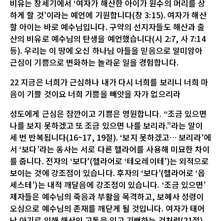
비유는 창세기에서 ‘여자가 해산한 아이가 원수의 머리를 상
하게 할 것’이라는 예언에 기원합니다(창 3:15). 여자가 해산
할 아이는 바로 예수님입니다. 구약의 선지자들도 해산과 출
산의 비유로 예수님의 탄생을 예언했습니다(시 2:7, 사 7:14
등). 우리는 이 땅에 오신 하나님 아들을 믿음으로 말미암아
근심이 기쁨으로 변화하는 놀라운 일을 경험합니다.
22 지금은 너희가 근심하나 내가 다시 너희를 보리니 너희 마
음이 기쁠 것이요 너희 기쁨을 빼앗을 자가 없으리라
성도에게 근심은 잠깐이고 기쁨은 영원합니다. “조금 있으면
나를 보지 못하겠고 또 조금 있으면 나를 보리라.”라는 말이
세 번 반복됩니다(16~17, 19절). ‘보지 못하겠고… 보리라’에
서 ‘보다’라는 동사는 서로 다른 헬라어를 사용해 미묘한 차이
를 줍니다. 전자의 ‘보다'(헬라어로 ‘테오레이테’)는 외적으로
보이는 것에 강조점이 있습니다. 후자의 ‘보다'(헬라어로 ‘옵
세스테’)는 내적 깨달음에 강조점이 있습니다. ‘조금 있으면’
제자들은 예수님의 죽음과 부활을 목격하고, 보혜사 성령이
오심으로 예수님의 존재를 깨닫게 될 것입니다. 여자가 태어
난 아기로 인해 해산의 고통을 잊고 기뻐하는 것처럼(21절),