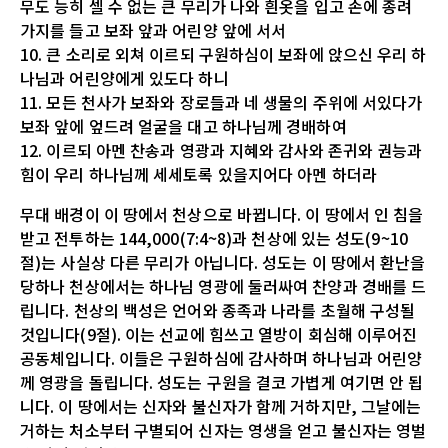
무도 능히 셀 수 없는 큰 무리가 나와 흰옷을 입고 손에 종려
가지를 들고 보좌 앞과 어린양 앞에 서서
10. 큰 소리로 외쳐 이르되 구원하심이 보좌에 앉으신 우리 하
나님과 어린양에게 있도다 하니
11. 모든 천사가 보좌와 장로들과 네 생물의 주위에 서있다가
보좌 앞에 엎드려 얼굴을 대고 하나님께 경배하여
12. 이르되 아멘 찬송과 영광과 지혜와 감사와 존귀와 권능과
힘이 우리 하나님께 세세토록 있을지어다 아멘 하더라
무대 배경이 이 땅에서 천상으로 바뀝니다. 이 땅에서 인 침을
받고 전투하는 144,000(7:4~8)과 천상에 있는 성도(9~10
절)는 사실상 다른 무리가 아닙니다. 성도는 이 땅에서 환난을
당하나 천상에서는 하나님 영광에 둘러싸여 찬양과 경배를 드
립니다. 천상의 백성은 언어와 종족과 나라를 초월해 구성될
것입니다(9절). 이는 선교에 힘쓰고 열방이 회심해 이루어진
공동체입니다. 이들은 구원하심에 감사하며 하나님과 어린양
께 영광을 돌립니다. 성도는 구원을 결코 가볍게 여기면 안 됩
니다. 이 땅에서는 신자와 불신자가 함께 거하지만, 그날에는
거하는 처소부터 구별되어 신자는 영생을 얻고 불신자는 영벌