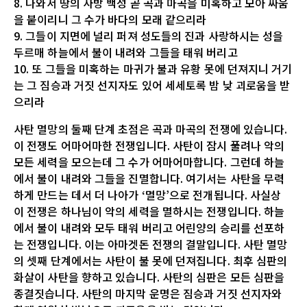
8. 나와서 땅의 사방 백성 곧 곡과 마곡을 미혹하고 모아 싸움
을 붙이리니 그 수가 바다의 모래 같으리라
9. 그들이 지면에 널리 퍼져 성도들의 진과 사랑하시는 성을
두르매 하늘에서 불이 내려와 그들을 태워 버리고
10. 또 그들을 미혹하는 마귀가 불과 유황 못에 던져지니 거기
는 그 짐승과 거짓 선지자도 있어 세세토록 밤 낮 괴로움을 받
으리라
사탄 멸망의 둘째 단계 초점은 곡과 마곡의 전쟁에 있습니다.
이 전쟁도 어마어마한 전쟁입니다. 사탄이 잠시 풀려나 악의
모든 세력을 모으는데 그 수가 어마어마합니다. 그런데 하늘
에서 불이 내려와 그들을 진멸합니다. 여기서는 사탄을 무력
하게 만드는 데서 더 나아가 ‘멸망’으로 전개됩니다. 사실상
이 전쟁은 하나님이 악의 세력을 멸하시는 전쟁입니다. 하늘
에서 불이 내려와 모두 태워 버리고 어린양의 승리를 선포하
는 전쟁입니다. 이는 아마겟돈 전쟁의 결말입니다. 사탄 멸망
의 셋째 단계에서는 사탄이 불 못에 던져집니다. 최후 심판의
화살이 사탄을 향하고 있습니다. 사탄의 심판은 모든 심판을
종결짓습니다. 사탄의 마지막 운명은 짐승과 거짓 선지자와