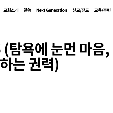
교회소개
말씀
Next Generation
선교/전도
교육/훈련
6 (탐욕에 눈먼 마음,
하는 권력)