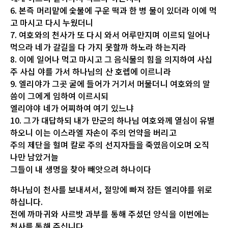
6. 본즉 머리맡에 숯불에 구운 떡과 한 병 물이 있더라 이에 먹
고 마시고 다시 누웠더니
7. 여호와의 천사가 또 다시 와서 어루만지며 이르되 일어나
먹으라 네가 갈길을 다 가지 못할까 하노라 하는지라
8. 이에 일어나 먹고 마시고 그 음식물의 힘을 의지하여 사십
주 사십 야를 가서 하나님의 산 호렙에 이르니라
9. 엘리야가 그곳 굴에 들어가 거기서 머물더니 여호와의 말
씀이 그에게 임하여 이르시되
엘리야야 네가 어찌하여 여기 있느냐
10. 그가 대답하되 내가 만군의 하나님 여호와께 열심이 유별
하오니 이는 이스라엘 자손이 주의 언약을 버리고
주의 제단을 헐며 칼로 주의 선지자들을 죽였음이오며 오직
나만 남았거늘
그들이 내 생명을 찾아 빼앗으려 하나이다
하나님이 천사를 보내셔서, 절망에 빠져 잠든 엘리야를 위로
하십니다.
전에 까마귀와 사르밧 과부를 통해 주셨던 양식을 이번에는
천사를 통해 주십니다.