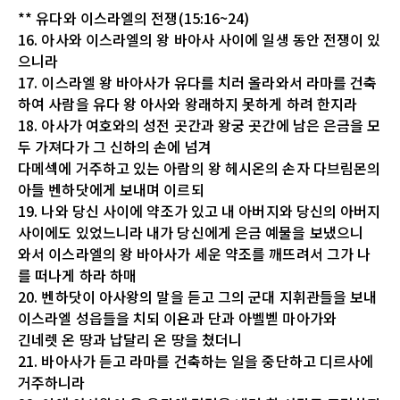
** 유다와 이스라엘의 전쟁(15:16~24)
16. 아사와 이스라엘의 왕 바아사 사이에 일생 동안 전쟁이 있
으니라
17. 이스라엘 왕 바아사가 유다를 치러 올라와서 라마를 건축
하여 사람을 유다 왕 아사와 왕래하지 못하게 하려 한지라
18. 아사가 여호와의 성전 곳간과 왕궁 곳간에 남은 은금을 모
두 가져다가 그 신하의 손에 넘겨
다메섹에 거주하고 있는 아람의 왕 헤시온의 손자 다브림몬의
아들 벤하닷에게 보내며 이르되
19. 나와 당신 사이에 약조가 있고 내 아버지와 당신의 아버지
사이에도 있었느니라 내가 당신에게 은금 예물을 보냈으니
와서 이스라엘의 왕 바아사가 세운 약조를 깨뜨려서 그가 나
를 떠나게 하라 하매
20. 벤하닷이 아사왕의 말을 듣고 그의 군대 지휘관들을 보내
이스라엘 성읍들을 치되 이욘과 단과 아벨벧 마아가와
긴네렛 온 땅과 납달리 온 땅을 쳤더니
21. 바아사가 듣고 라마를 건축하는 일을 중단하고 디르사에
거주하니라