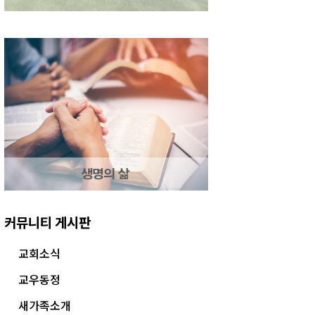
커뮤니티 게시판
교회소식
교우동정
새가족소개