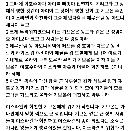
1 그때에 여호수아가 아이를 빼앗아 진멸하되 여리고와 그 왕
에게 행한 것같이 아이와 그 왕에게 행한 것과 또 기브온 주민
이 이스라엘과 화친하여 그중에 있다함을 예루살렘 왕 아도니
세덱이 듣고
2 크게 두려워하였으니 이는 기브온은 왕도와 같은 큰 성임이
요 아이보다 크고 그 사람들은 다 강함이라
3 예루살렘 왕 아도니세덱이 헤브론 왕 호함과 야르뭇 왕 비
람과 라기스 왕 야비아와 에글론 왕 드빌에게 보내어 이르되
4 내게로 올라와 나를 도우라 우리가 기브온을 치자 이는 기
브온이 여호수아와 이스라엘 자손과 더불어 화친하였음이니
라 하매
5 아모리 족속의 다섯 왕들 곧 예루살렘 왕과 헤브론 왕과 야
르뭇 왕과 라기스 왕과 에글론 왕이 함께 모여 자기들의 모든
군대를 거느리고 올라와 기브온에 대진하고 싸우니라
이스라엘과 화친한 기브온에게 위기가 닥칩니다. 기브온은 가
나안에서 맏형 격으로 큰 성입니다. 기브온 같은 큰 성의 사람
들이 이스라엘과 화친하고 이스라엘의 종이 되었다는 소식은
가나안 왕들에게 충격이었을 것입니다. 이스라엘의 위협과 기