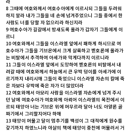
라
8 그때에 여호와께서 여호수아에게 이르시되 그들을 두려워
하지 말라 내가 그들을 네 손에 넘겨주었으니 그들 중에서 한
사람도 너를 당할 자 없으리라 하신지라
9 여호수아가 길갈에서 밤새도록 올라가 갑자기 그들에게 이
르니
10 여호와께서 그들을 이스라엘 앞에서 패하게 하시므로 여
호수아가 그들을 기브온에서 크게 살륙하고 벧호론에 올라가
는 비탈에서 추격하여 아세가와 막게다까지 이르니라
11 그들이 이스라엘 앞에서 도망하여 벧호른의 비탈에서 내
려갈 때에 여호와께서 하늘에서 큰 우박 덩이를 아세가에 이
르기까지 내리시매 그들이 죽었으니 이스라엘 자손의 칼에 죽
은 자보다 우박에 죽은 자가 더 많았더라
12 여호와께서 아모리 사람을 이스라엘 자손에게 넘겨 주시
던 날에 여호수아가 여호와께 아뢰어 이스라엘의 목전에서 이
르되 태양아 너는 기브온 위에 머무르라 달아 너도 아얄론 골
짜기에서 그리할지어다 하매
13 태양이 머물고 달이 멈추기를 백성이 그 대적에게 원수를
갚기까지 하였느니라 야살의 책에 태양이 중천에 머물러서 거