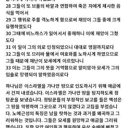
28 그들이 또 브올의 바알과 연합하여 죽은 자에게 제사한 음
식을 먹어서
29 그 행위로 주를 격노하게 함으로써 재앙이 그들 중에 크게
유행하였도다
30 그때에 비느하스가 일어서서 중재하니 이에 재앙이 그쳤
도다
31 이 일이 그의 의로 인정되었으니 대대로 영원까지로다
32 그들이 또 므리바 물에서 여호와를 노하시게 하였으므로
그들 때문에 재난이 모세에게 이르렀나니
33 이는 그들이 그의 뜻을 거역함으로 말미암아 모세가 그의
입술로 망령되이 말하였음이로다
하나님은 이스라엘을 가나안 땅으로 인도하시기 위해 애굽에
서 건져 내셨습니다. 이스라엘은 가나안 땅을 탐지하도록 정
탐꾼을 보냈습니다. 정탐꾼들의 부정적인 보고를 들은 백성은
그 땅을 악평하며 그곳으로 가지 않겠다고 고집을 부렸습니
다. 노예근성의 특징은 남을 탓하는 것과 과거를 왜곡하고 그
리워하는 것입니다. 그들은 모세를 원망하고 애굽을 그리워
했습니다. 또한 모압 여인들과 행음하며 우상 숭배에 빠졌고,