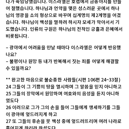
다가 죽임당했습니다. 이스라엘은 호렙에서 금송아지를 만들
어 절했습니다. 하나님과 언약을 맺은 성스러운 곳에서 하나
님의 영광을 소의 형상으로 바꾸며 십계명의 제2계명을 어겼
습니다. 하나님이 백성을 멸하려 하시자 모세가 막아서서 기
도했습니다. 인류의 구원은 하나님의 전적인 긍휼과 은혜에서
비롯됩니다.
– 광야에서 어려움을 만날 때마다 이스라엘은 어떻게 반응했
나요?
– 불평이나 원망 등 내가 반복해서 짓는 죄를 어떻게 해결할
수 있을까요?
** 완고한 마음으로 불순종한 사람들(시편 106편 24~33절)
24 그들이 그 기쁨의 땅을 멸시하며 그 말씀을 믿지 아니하고
25 그들의 장막에서 원망하며 여호와의 음성을 듣지 아니하
였도다
26 이러므로 그가 그의 손을 들어 그들에게 맹세하기를 그들
이 광야에 엎드러지게 하고
27 또 그들의 후손을 뭇 백성 중에 엎드러뜨리며 여러 나라로
흩어지게 하리라 하셨도다