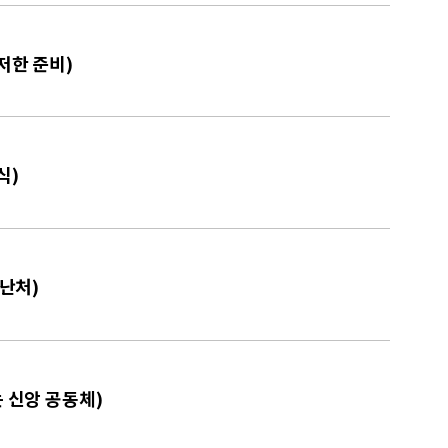
저한 준비)
식)
피난처)
는 신앙 공동체)