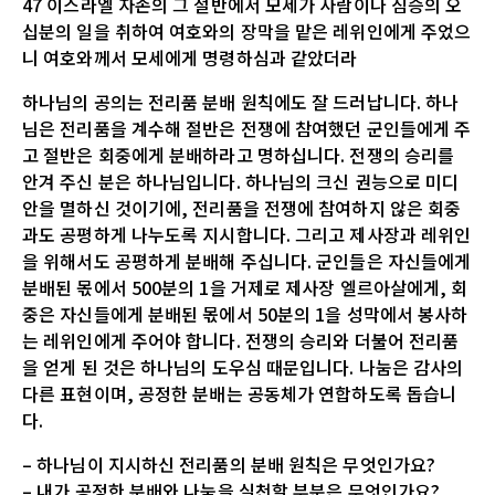
47 이스라엘 자손의 그 절반에서 모세가 사람이나 짐승의 오
십분의 일을 취하여 여호와의 장막을 맡은 레위인에게 주었으
니 여호와께서 모세에게 명령하심과 같았더라
하나님의 공의는 전리품 분배 원칙에도 잘 드러납니다. 하나
님은 전리품을 계수해 절반은 전쟁에 참여했던 군인들에게 주
고 절반은 회중에게 분배하라고 명하십니다. 전쟁의 승리를
안겨 주신 분은 하나님입니다. 하나님의 크신 권능으로 미디
안을 멸하신 것이기에, 전리품을 전쟁에 참여하지 않은 회중
과도 공평하게 나누도록 지시합니다. 그리고 제사장과 레위인
을 위해서도 공평하게 분배해 주십니다. 군인들은 자신들에게
분배된 몫에서 500분의 1을 거제로 제사장 엘르아살에게, 회
중은 자신들에게 분배된 몫에서 50분의 1을 성막에서 봉사하
는 레위인에게 주어야 합니다. 전쟁의 승리와 더불어 전리품
을 얻게 된 것은 하나님의 도우심 때문입니다. 나눔은 감사의
다른 표현이며, 공정한 분배는 공동체가 연합하도록 돕습니
다.
– 하나님이 지시하신 전리품의 분배 원칙은 무엇인가요?
– 내가 공정한 분배와 나눔을 실천할 부분은 무엇인가요?