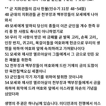
** 군 지휘관들의 감사 헌물(민수기 31장 48~54절)
48 군대의 지휘관들 곧 천부장과 백부장들이 모세에게 나아
와서
49 모세에게 말하되 당신의 종들이 이끈 군인을 계수 한즉 우
리 중 한 사람도 축나지 아니하였기로
50 우리 각 사람이 받은 바 금패물 곧 발목 고리, 손목 고리,
인장 반지, 귀고리, 목걸이들을 여호와께 헌금으로 우리의 생
명을 위하여 여호와 앞에 속죄하려고 가져왔나이다
51 모세와 제사장 엘르아살이 그들에게서 그 금으로 만든 모
든 패물을 취한즉
52 천부장과 백부장들이 여호와께 드린 거제의 금의 도합이
만 육천칠백오십 세겔이니
53 군인들이 각기 자기를 위하여 탈취한 것이니라
54 모세와 제사장 엘르아살이 천부장과 백부장들에게서 금을
취하여 회막에 드려 여호와 앞에서 이스라엘 자손의 기념을
삼았더라
생명의 주권은 하나님께 있습니다. 미디안과의 전쟁에서 이스