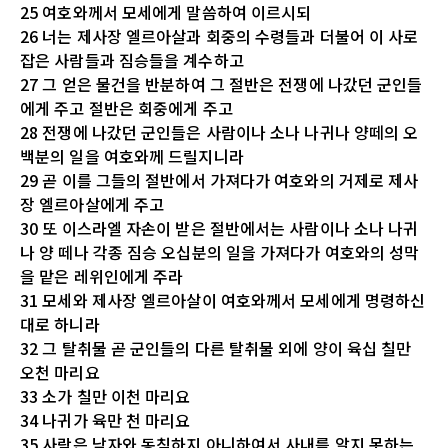
25 여호와께서 모세에게 말씀하여 이르시되
26 너는 제사장 엘르아살과 회중의 수령들과 더불어 이 사로
잡은 사람들과 짐승들을 계수하고
27 그 얻은 물건을 반분하여 그 절반은 전쟁에 나갔던 군인들
에게 주고 절반은 회중에게 주고
28 전쟁에 나갔던 군인들은 사람이나 소나 나귀나 양떼의 오
백분의 일을 여호와께 드릴지니라
29 곧 이를 그들의 절반에서 가져다가 여호와의 거제로 제사
장 엘르아살에게 주고
30 또 이스라엘 자손이 받은 절반에서는 사람이나 소나 나귀
나 양 떼나 각종 짐승 오십분의 일을 가져다가 여호와의 성막
을 맡은 레위인에게 주라
31 모세와 제사장 엘르아살이 여호와께서 모세에게 명령하신
대로 하니라
32 그 탈취물 곧 군인들의 다른 탈취물 외에 양이 육십 칠만
오천 마리요
33 소가 칠만 이천 마리요
34 나귀가 육만 천 마리요
35 사람은 남자와 동침하지 아니하여서 사내를 알지 못하는