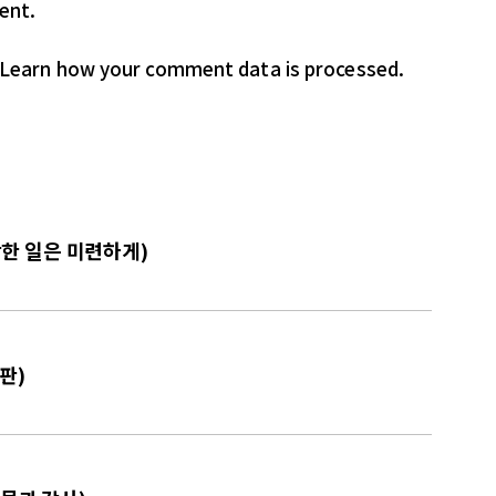
ent.
Learn how your comment data is processed.
 악한 일은 미련하게)
판)