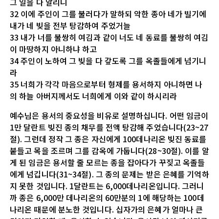
그 일을 다 알리니
32 이에 주인이 그를 불러다가 말하되 악한 종아 네가 빌기에
내가 네 빚을 전부 탕감하여 주었거늘
33 내가 너를 불쌍히 여김과 같이 너도 네 동료를 불쌍히 여김
이 마땅하지 아니하냐 하고
34 주인이 노하여 그 빚을 다 갚도록 그를 옥졸들에게 넘기니
라
35 너희가 각각 마음으로부터 형제를 용서하지 아니하면 나
의 하늘 아버지께서도 너희에게 이와 같이 하시리라
예수님은 용서의 중요성을 비유로 설명하십니다. 어떤 임금이
1만 달란트 빚진 종의 채무를 전액 탕감해 주었습니다(23~27
절). 그런데 정작 그 종은 자신에게 100데나리온 빚진 동료를
붙들고 목을 조르며 그를 감옥에 가둡니다(28~30절). 이를 알
게 된 임금은 용서할 줄 모르는 종을 잡아다가 꾸짖고 옥졸들
에게 넘깁니다(31~34절). 그 종의 문제는 받은 은혜를 기억하
지 못한 것입니다. 1달란트는 6,000데나리온입니다. 그러니
까 종은 6,000만 데나리온의 60만분의 1에 해당하는 100데
나리온 때문에 분노한 것입니다. 십자가의 은혜가 얼마나 큰