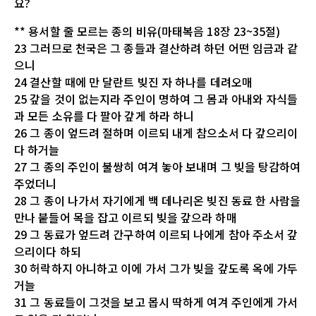
요?
** 용서할 줄 모르는 종의 비유(마태복음 18장 23~35절)
23 그러므로 천국은 그 종들과 결산하려 하던 어떤 임금과 같
으니
24 결산할 때에 만 달란트 빚진 자 하나를 데려오매
25 갚을 것이 없는지라 주인이 명하여 그 몸과 아내와 자식들
과 모든 소유를 다 팔아 갚게 하라 하니
26 그 종이 엎드려 절하며 이르되 내게 참으소서 다 갚으리이
다 하거늘
27 그 종의 주인이 불쌍히 여겨 놓아 보내며 그 빚을 탕감하여
주었더니
28 그 종이 나가서 자기에게 백 데나리온 빚진 동료 한 사람을
만나 붙들어 목을 잡고 이르되 빚을 갚으라 하매
29 그 동료가 엎드려 간구하여 이르되 나에게 참아 주소서 갚
으리이다 하되
30 허락하지 아니하고 이에 가서 그가 빚을 갚도록 옥에 가두
거늘
31 그 동료들이 그것을 보고 몹시 딱하게 여겨 주인에게 가서