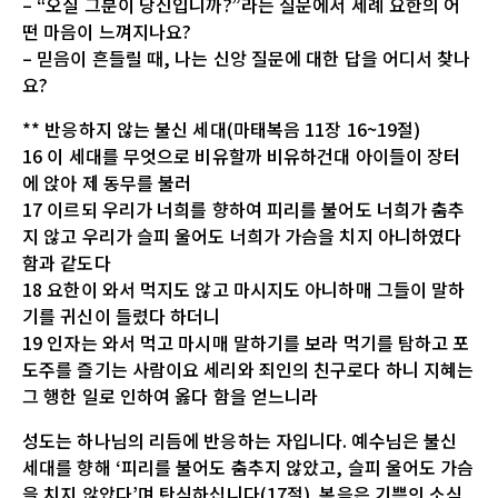
– “오실 그분이 당신입니까?”라는 질문에서 세례 요한의 어
떤 마음이 느껴지나요?
– 믿음이 흔들릴 때, 나는 신앙 질문에 대한 답을 어디서 찾나
요?
** 반응하지 않는 불신 세대(마태복음 11장 16~19절)
16 이 세대를 무엇으로 비유할까 비유하건대 아이들이 장터
에 앉아 제 동무를 불러
17 이르되 우리가 너희를 향하여 피리를 불어도 너희가 춤추
지 않고 우리가 슬피 울어도 너희가 가슴을 치지 아니하였다
함과 같도다
18 요한이 와서 먹지도 않고 마시지도 아니하매 그들이 말하
기를 귀신이 들렸다 하더니
19 인자는 와서 먹고 마시매 말하기를 보라 먹기를 탐하고 포
도주를 즐기는 사람이요 세리와 죄인의 친구로다 하니 지혜는
그 행한 일로 인하여 옳다 함을 얻느니라
성도는 하나님의 리듬에 반응하는 자입니다. 예수님은 불신
세대를 향해 ‘피리를 불어도 춤추지 않았고, 슬피 울어도 가슴
을 치지 않았다’며 탄식하십니다(17절). 복음은 기쁨의 소식