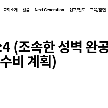
교회소개
말씀
Next Generation
선교/전도
교육/훈련
:4 (조속한 성벽 완
수비 계획)