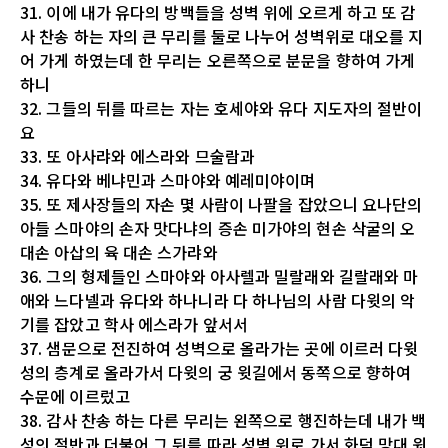
31. 이에 내가 유다의 방백들을 성벽 위에 오르게 하고 또 감
사 찬송 하는 자의 큰 무리를 둘로 나누어 성벽위로 대오를 지
어 가게 하였는데 한 무리는 오른쪽으로 분문을 향하여 가게
하니
32. 그들의 뒤를 따르는 자는 호세야와 유다 지도자의 절반이
요
33. 또 아사랴와 에스라와 므술람과
34. 유다와 베냐민과 스마야와 예레미야이며
35. 또 제사장들의 자손 몇 사람이 나팔을 잡았으니 요나단의
아들 스마야의 손자 맛다냐의 증손 미가야의 현손 삭굴의 오
대손 아삽의 육 대손 스가랴와
36. 그의 형제들인 스마야와 아사렐과 밀랄래와 길랄래와 마
애와 느다넬과 유다와 하나니라 다 하나님의 사람 다윗의 악
기를 잡았고 학사 에스라가 앞서서
37. 샘문으로 전진하여 성벽으로 올라가는 곳에 이르러 다윗
성의 층계로 올라가서 다윗의 궁 윗길에서 동쪽으로 향하여
수문에 이르렀고
38. 감사 찬송 하는 다른 무리는 왼쪽으로 행진하는데 내가 백
성의 절반과 더불어 그 뒤를 따라 성벽 위로 가서 화덕 망대 윗