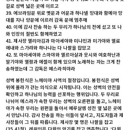
길로 성벽 넓은 곳에 이르고
39. 에브라임문 위로 옛문과 어문과 하나넬 망대와 함메아 망
대를 지나 양문에 이르러 감옥 문에 멈추매
40. 이에 감사 찬송 하는 두 무리가 하나님의 전에 섰고 또 나
와 민장의 절반도 함께하였고
41. 제사장 엘리아김과 마아세야와 미냐민과 미가야와 엘료
에내와 스가랴와 하나냐는 다 나팔을 잡았고
42. 또 마아세야와 스마야와 엘르아살과 웃시와 여호하난과
말기야와 엘람과 에셀이 함께 있으며 노래하는 자는 크게 찬
송하였는데 그 감독은 예스라히야라
성벽 봉헌식은 느헤미야 사역의 절정입니다. 봉헌식은 성벽
위에 올라가 걷는 의식으로 시작됩니다. 이는 성벽의 안전을
확인하고 하나님의 능력을 선포하는 행위입니다. 두 무리로
나뉘어 에스라가 속한 무리는 성벽의 오른편을 돌고, 느헤미
야가 속한 무리는 왼편을 돌아서 예루살렘 성전 옆 넓은 곳에
서 만납니다. 감사 찬송을 하는 이들이 앞서고, 지도자들과 제
사장들이 그 뒤를 따릅니다. 제사장 몇 명은 나팔을 잡고
(35,41절), 레위인은 다윗의 악기를 잡고 연주합니다. ‘다윗