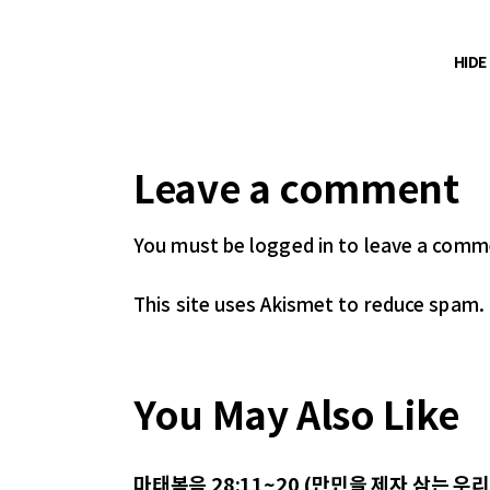
HID
Leave a comment
You must be logged in
to leave a comm
This site uses Akismet to reduce spam.
You May Also Like
마태복음 28:11~20 (만민을 제자 삼는 우