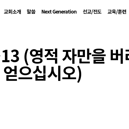
교회소개
말씀
Next Generation
선교/전도
교육/훈련
~13 (영적 자만을 
 얻으십시오)