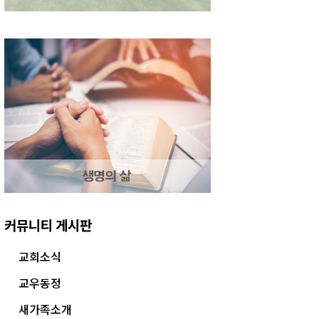
커뮤니티 게시판
교회소식
교우동정
새가족소개