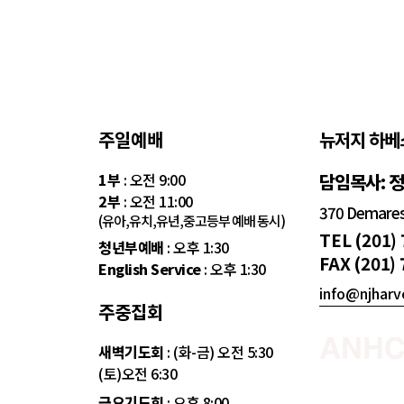
주일예배
뉴저지 하베
1부
: 오전 9:00
담임목사: 
2부
: 오전 11:00
370 Demarest
(유아,유치,유년,중고등부 예배 동시)
TEL (201)
청년부예배
: 오후 1:30
FAX (201)
English Service
: 오후 1:30
info@njharv
주중집회
새벽기도회
: (화-금) 오전 5:30
(토)오전 6:30
금요기도회
: 오후 8:00