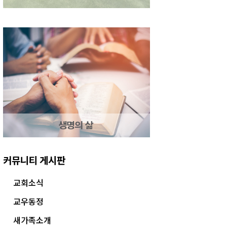
커뮤니티 게시판
교회소식
교우동정
새가족소개