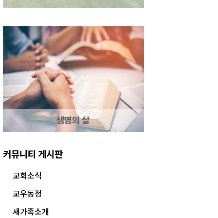
커뮤니티 게시판
교회소식
교우동정
새가족소개