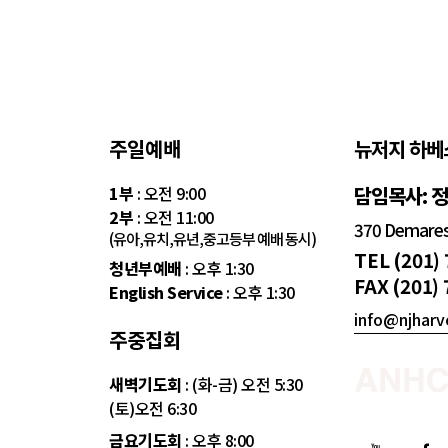
주일예배
뉴저지 하베
1부
: 오전 9:00
담임목사: 
2부
: 오전 11:00
370 Demarest
(유아,유치,유년,중고등부 예배 동시)
TEL (201)
청년부예배
: 오후 1:30
FAX (201)
English Service
: 오후 1:30
info@njharv
주중집회
새벽기도회
: (화-금) 오전 5:30
(토)오전 6:30
금요기도회
: 오후 8:00