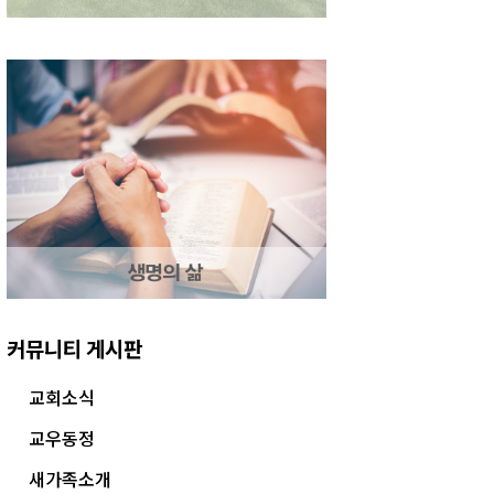
커뮤니티 게시판
교회소식
교우동정
새가족소개