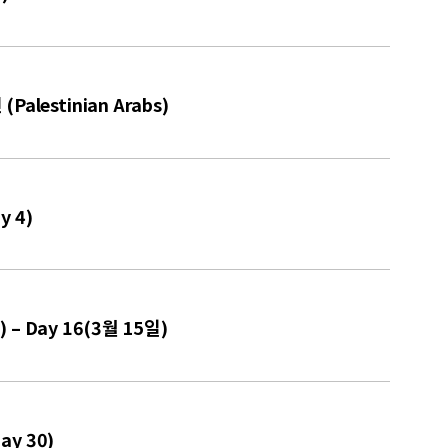
lestinian Arabs)
y 4)
 – Day 16(3월 15일)
ay 30)