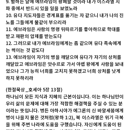
9. 벌하는 날에 에브라임이 황폐할 것이라 내가 이스라엘 지
파 중에서 반드시 있을 일을 보였노라
10. 유다 지도자들은 경계표를 옮기는 자 같으니 내가 나의 진
노를 그들에게 물같이 부으리라
11. 에브라임은 사람의 명령 뒤따르기를 좋아하므로 학대를
받고 재판의 압제를 받는도다
12. 그러므로 내가 에브라임에게는 좀 같으며 유다 족속에게
는 썩이는 것 같도다
13. 에브라임이 자기의 병을 깨달으며 유다가 자기의 상처를
깨달았고 에브라임은 앗수르로 가서 야렙 왕에게 사람을 보내
었으나 그가 능히 너희를 고치지 못하겠고 너희 상처를 낫게
하지 못하리라
(한절묵상_호세아 5장 13절)
하나님이 모든 지식과 지혜의 근본이십니다. 이는 하나님만이
우리 삶의 문제에 대해 가장 적합한 해결책을 주실 수 있는 분
이라는 뜻입니다. 병든 아하시야가 에그론의 신 바알세붑에게
병이 나을지 물은 것처럼(왕하 1:2), 북 이스라엘은 위기 극복
을 위해 주변 나라에 도움을 구했습니다. 자신에게 도움이 된