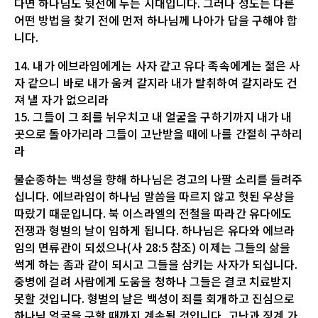
다면 하나님도 뒷전에 두는 시대입니다. 그러나 성도는 다른
어떤 방법을 찾기 전에 먼저 하나님께 나아가 답을 구해야 합
니다.
14. 내가 에브라임에게는 사자 같고 유다 족속에게는 젊은 사
자 같으니 바로 내가 움켜 갈지라 내가 탈취하여 갈지라도 건
져 낼 자가 없으리라
15. 그들이 그 죄를 뉘우치고 내 얼굴을 구하기까지 내가 내
곳으로 돌아가리라 그들이 고난받을 때에 나를 간절히 구하리
라
불순종하는 백성을 향해 하나님은 경고의 나팔 소리를 들려주
십니다. 에브라임이 하나님 말씀을 따르지 않고 헛된 우상을
따랐기 때문입니다. 북 이스라엘의 전철을 따라간 유다에도
전쟁과 형벌의 날이 임하게 됩니다. 하나님은 유다와 에브라
임의 면류관이 되셨으나(사 28:5 참조) 이제는 그들의 삶을
썩게 하는 좀과 같이 되시고 그들을 삼키는 사자가 되십니다.
중병에 걸려 사람에게 도움을 청하나 그들은 결코 치료받지
못할 것입니다. 형벌의 날은 백성이 죄를 회개하고 진심으로
하나님 얼굴을 구할 때까지 계속될 것입니다. 고난과 징계 가