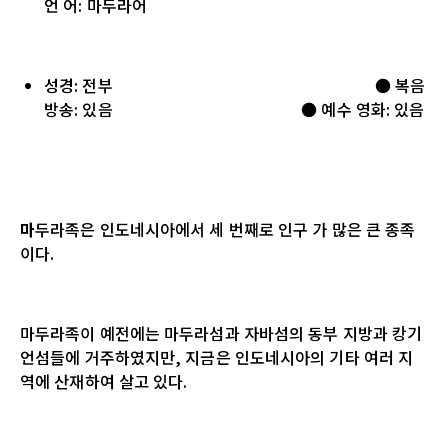
언 어: 마두라어
성경
:
전부
●
복음
방송
:
있음
●
예수 영화
:
있음
마
두라족은 인도네시아에서 세 번째로 인구 가 많은 큰 종족
이다
.
마두라족이 예전에는 마두라섬과 자바섬의 동부 지방과 캉기
언섬들에 거주하였지만
,
지금은 인도네시아의 기타 여러 지
역에 산재하여 살고 있다
.