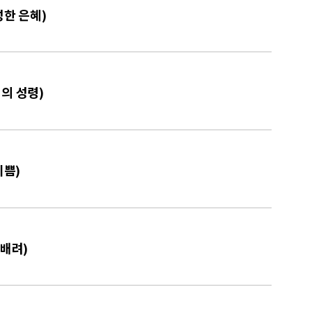
성한 은혜)
리의 성령)
기쁨)
 배려)