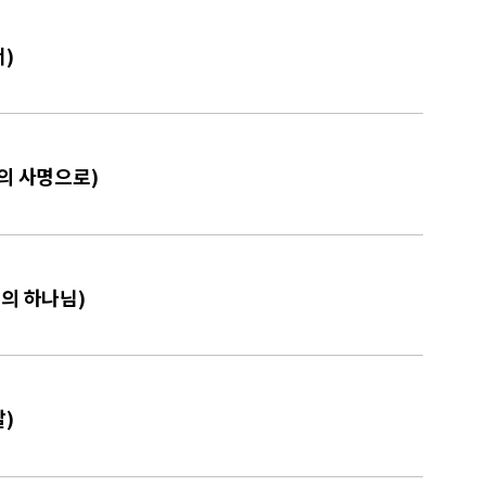
서)
양의 사명으로)
혜의 하나님)
칼)