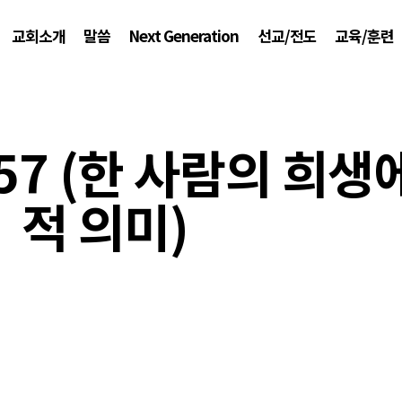
교회소개
말씀
Next Generation
선교/전도
교육/훈련
57 (한 사람의 희생
적 의미)