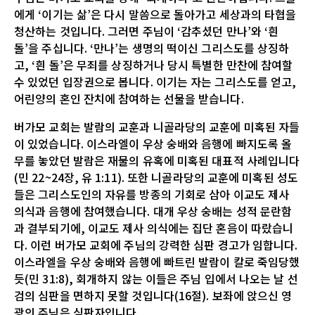
에게 ‘이기는 삶’은 다시 말씀으로 돌아가고 세상과의 타협을
청산하는 것입니다. 그러면 주님이 ‘감추셨던 만나’와 ‘흰
돌’을 주십니다. ‘만나’는 생명의 떡이신 그리스도를 상징하
고, ‘흰 돌’은 무죄를 상징하거나 당시 특별한 만찬에 참여할
수 있었던 입장권으로 봅니다. 이기는 자는 그리스도를 얻고,
어린양의 혼인 잔치에 참여하는 선물을 받습니다.
버가모 교회는 발람의 교훈과 니골라당의 교훈에 미혹된 자들
이 있었습니다. 이스라엘이 우상 숭배와 음행에 빠지도록 올
무를 놓았던 발람은 재물의 유혹에 미혹된 대표적 사례입니다
(민 22~24장, 유 1:11). 또한 니골라당의 교훈에 미혹된 성도
들은 그리스도인의 자유를 방종의 기회로 삼아 이교도 제사
의식과 음행에 참여했습니다. 대개 우상 숭배는 성적 문란함
과 결부되기에, 이교도 제사 의식에는 집단 혼음이 따랐습니
다. 이런 버가모 교회에 주님의 강력한 심판 경고가 임합니다.
이스라엘을 우상 숭배와 음행에 빠트린 발람이 칼로 죽임당했
듯(민 31:8), 회개하지 않는 이들은 주님 입에서 나오는 날 선
검의 심판을 면하지 못할 것입니다(16절). 보좌에 앉으신 영
광의 주님은 심판자입니다.