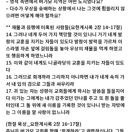
– 영적 측면에서 버가모 지역은 어떤 도시였나요?
– 다수가 우상을 숭배하는 상황에서 나는 그것에 휩쓸리지 않
으려면 어떻게 해야 할까요?
** 재물과 음행에 미혹된 사람들(요한계시록 2장 14~17절)
14. 그러나 네게 두어 가지 책망할 것이 있나니 거기 네게 발
람의 교훈을 지키는 자들이 있도다 발람이 발락을 가르쳐 이
스라엘 자손 앞에 걸림돌을 놓아 우상의 제물을 먹게 하였고
또 행음하게 하였느니라
15. 이와 같이 네게도 니골라당의 교훈을 지키는 자들이 있도
다
16. 그러므로 회개하라 그리하지 아니하면 내가 네게 속히 가
서 내 입의 검으로 그들과 싸우리라
17. 귀 있는 자는 성령이 교회들에게 하시는 말씀을 들을지어
다 이기는 그에게는 내가 감추었던 만나를 주고 또 흰 돌을 줄
터인데 그 돌 위에 새 이름을 기록한 것이 있나니 받는 자밖에
는 그 이름을 알 사람이 없느니라
(한절 묵상_요한계시록 2장 16~17절)
주님은 버가모 교회를 향해 ‘회개하라’고 권면하십니다. 그들