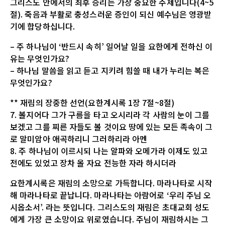
그리스도 안에서의 최후 승리는 가장 중요한 주제입니다(4~5
절). 죽음과 부활로 충성스러운 증인이 되신 예수님은 영광받
기에 합당하십니다.
– 주 하나님이 ‘반드시 속히’ 일어날 일을 요한에게 전하신 이
유는 무엇인가요?
– 하나님 말씀을 읽고 듣고 지키려 힘쓸 때 내가 누리는 복은
무엇인가요?
** 재림의 장중한 선언(요한계시록 1장 7절~8절)
7. 볼지어다 그가 구름을 타고 오시리라 각 사람의 눈이 그를
보겠고 그를 찌른 자들도 볼 것이요 땅에 있는 모든 족속이 그
로 말미암아 애곡하리니 그러하리라 아멘
8. 주 하나님이 이르시되 나는 알파와 오메가라 이제도 있고
전에도 있었고 장차 올 자요 전능한 자라 하시더라
요한계시록은 재림의 소망으로 가득합니다. 마라나타로 시작
해 마라나타로 끝납니다. 마라나타는 아람어로 ‘우리 주님 오
시옵소서’. 라는 뜻입니다. 그리스도의 재림은 초대교회 성도
에게 가장 큰 소망이요 위로였습니다. 주님이 재림하시는 그