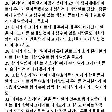
26. 힐기야의 아들 엘리야김과 셉나와 요아가 랍사게에게 이
르되 우리가 알아듣겠사오니 청하건대 아람 말로 당신의 종들
에게 말씀하시고 성 위에 있는 백성이 듣는 데서 유다 말로 우
리에게 말씀하지 마옵소서
27. 랍사게가 그에게 이르되 내 주께서 네 주와 네게만 이 말
을 하라고 나를 보내신 것이냐 성 위에 앉은 사람들도 너희와
함께 자기의 대변을 먹게 하고 자기의 소변을 마시게 하신 것
이 아니냐 하고
28. 랍사게가 드디어 일어서서 유다 말로 크게 소리 질러 불러
이르되 너희는 대왕 앗수르 왕의 말씀을 들으라
29. 왕의 말씀이 너희는 히스기야에게 속지 말라 그가 너희를
내 손에서 건져 내지 못하리라
30. 또한 히스기야가 너희에게 여호와를 의뢰하라 함을 듣지
말라 그가 이르기를 여호와께서 반드시 우리를 건지실지라 이
성읍이 앗수르 왕의 손에 함락되지 아니하게 하시리라 할지라
도
31. 너희는 히스기야의 말을 듣지 말라 앗수르 왕의 말씀이 너
희는 내게 항복하고 내게로 나아오라 그리하고 너희는 각각
그의 포도와 무화과를 먹고 또한 각각 자기의 우물의 물을 마