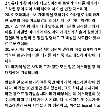
27. 유다의 왕 아사랴 제오십이션에 르말랴의 아들 베가가 이
스라엘 왕이 되어 사마리아에서 이십 년간 다스리며
28. 여호와께서 보시기에 악을 행하여 이스라엘로 범죄하게
한 느밧의 아들 여로보암의 죄에서 떠나지 아니 하였더라
29. 이스라엘 왕 베가 때에 앗수르 왕 디글랏 빌레셀이 와서
이욘과 아벨벳 마아가와 야노아와 게데스와 하솔과 길르앗과
갈릴리와 납달리 온 땅을 점령하고 그 백성을 사로잡아 앗수
르로 옮겼더라
30. 웃시야의 아들 요담 제이십년에 엘라의 아들 호세아가 반
역하여 르말랴의 아들 베가를 쳐서 죽이고 대신하여 왕이 되
니라
31. 베가의 남은 사적과 그가 행한 모든 일은 이스라엘 왕 역
대지략에 기록되니라
반란을 일으켜 브가히야를 죽인 베가가 북 이스라엘 왕이 됩
니다. 베가는 20년 동안 통치했는데, 그도 하나님 보시기에
악한 왕으로 평가받습니다. 베가 때부터는 북 이스라엘이 앗
수르에 의해 무너져 가는 시기입니다. 강성해진 앗수르가 북
이스라엘의 북쪽 지역을 거의 점령하고, 백성을 포로로 끌고