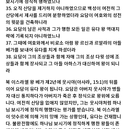
보시기에 정직히 행하였으나
35. 오직 산당을 제거하지 아니하였으므로 백성이 여전히 그
산당에서 제사를 드리며 분향하였더라 요담이 여호와의 성전
의 윗문을 건축하니라
36. 요담의 남은 사적과 그가 행한 모든 일은 유다 왕 역대지
략에 기록되지 아니하였느냐
37. 그때에 여호와께서 비로소 아람 왕 르신과 르말랴의 아들
베가를 보내어 유다를 치게 하셨더라
38. 요담이 그의 조상들과 함께 자매 그의 조상 다윗 성에 조
상들과 함께 장사되고 그 아들 아하스가 대신하여 왕이 되니
라
북 이스라엘 왕 베가 제2년에 웃시야(아사랴, 15:1)의 뒤를
이어 요담이 유다 왕이 됩니다. 요담은 아버지 웃시야가 병들
자 대신 통치하다가 아버지가 죽은 후 정식으로 왕위에 오릅
니다. 여전히 산당을 없애지 않았지만, 그는 웃시야처럼 하나
님 보시기에 정직히 행했다는 평가를 받습니다. 북 이스라엘
이 앗수르에 의해 거의 망해 가는 상황인데, 유다는 건재합니
다. 불완전함에도 하나님 보시기에 정직하게 행한 왕들이 존