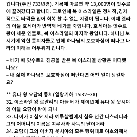
갑니다(주전 733년경). 기록에 따르면 약 13,000명이 앗수르
에 끌려갔다고 합니다. 그로인해 북 이스라엘은 정치적,경제
적으로 타격을 입어 회복 할 수 없는 지경이 됩니다. 이때 엘라
의 아들 호세아가 반역해 베가를 죽입니다. 호세아는 앗수르
왕이 세운 인물로, 북 이스라엘의 마지막 왕입니다. 하나님 보
시기에 악한 통치자들로 인해 하나님의 보호하심이 떠나고 나
라의 미래는 어두워져 갑니다.
– 베가 때 앗수르의 침공을 받은 북 이스라엘 상황은 어떠했
나요?
– 내 삶에 하나님의 보호하심이 떠난다면 어떤 일이 생길까
요?
** 유다 왕 요담의 통치(열왕기하 15:32~38)
32. 이스라엘 왕 르말랴의 아들 베가 제이년에 유다 왕 웃시야
의 아들 요담이 왕이 되니
33. 나이가 이십오 세라 예루살렘에서 십육 년간 다스리니라
그의 어머니의 이름은 여루사라 사독의 딸이더라
34. 요담이 그의 아버지 웃시야의 모든 행위대로 여호와께서