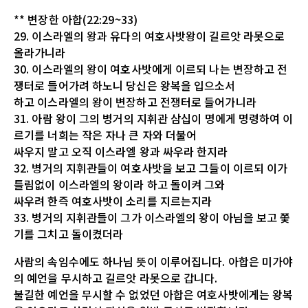
** 변장한 아합(22:29~33)
29. 이스라엘의 왕과 유다의 여호사밧왕이 길르앗 라못으로
올라가니라
30. 이스라엘의 왕이 여호사밧에게 이르되 나는 변장하고 전
쟁터로 들어가려 하노니 당신은 왕복을 입으소서
하고 이스라엘의 왕이 변장하고 전쟁터로 들어가니라
31. 아람 왕이 그의 병거의 지휘관 삼십이 명에게 명령하여 이
르기를 너희는 작은 자나 큰 자와 더불어
싸우지 말고 오직 이스라엘 왕과 싸우라 한지라
32. 병거의 지휘관들이 여호사밧을 보고 그들이 이르되 이가
틀림없이 이스라엘의 왕이라 하고 돌이켜 그와
싸우려 한즉 여호사밧이 소리를 지르는지라
33. 병거의 지휘관들이 그가 이스라엘의 왕이 아님을 보고 쫓
기를 그치고 돌이켰더라
사람의 속임수에도 하나님 뜻이 이루어집니다. 아합은 미가야
의 예언을 무시하고 길르앗 라못으로 갑니다.
불길한 예언을 무시할 수 없었던 아합은 여호사밧에게는 왕복