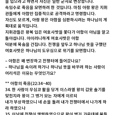
을 입으라고 하면서 자신은 일반 군사로 변장합니다.
속임수로 죽음을 모면하려 한 것입니다. 마침 아람 왕은 지휘
관들에게 아합만 집중적으로 공격하라고 명령합니다.
자신도 모르게, 아람 왕은 아합을 심판하시려는 하나님의 계
획데로 움직입니다.
지휘관들은 왕복 입은 여호사밧을 쫓다가 아합이 아님을 알고
돌아섭니다. 아이러니하게 여호사밧은 아합
덕분에 목숨을 건집니다. 전쟁을 앞두고 하나님 뜻을 구했던
여호사밧은 하나님의 도우심으로 위기를 모면합니다.
– 아합은 왜 변장하고 전쟁터에 들어갔나요?
– 하나님을 속이려 하거나 하나님 뜻을 바꾸려 하는 사람이
어리석은 이유는 무엇인가요?
** 아합의 죽음(22:34~40)
34. 한 사람이 무심코 활을 당겨 이스라엘 왕의 갑옷 솔기를
맞힌지라 왕이 그 병거 모는 자에게 이르되
내가 부상하였으니 네 손을 돌려 내가 전쟁터에서 나가게 하
라 하였으나
35. 이날에 전쟁이 맹렬하였으므로 왕이 병거 가운데에 붙들