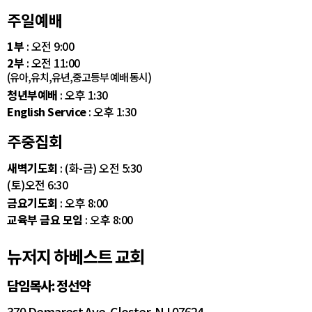
주일예배
1부
: 오전 9:00
2부
: 오전 11:00
(유아,유치,유년,중고등부 예배 동시)
청년부예배
: 오후 1:30
English Service
: 오후 1:30
주중집회
새벽기도회
: (화-금) 오전 5:30
(토)오전 6:30
금요기도회
: 오후 8:00
교육부 금요 모임
: 오후 8:00
뉴저지 하베스트 교회
담임목사: 정선약
370 Demarest Ave. Closter, NJ 07624