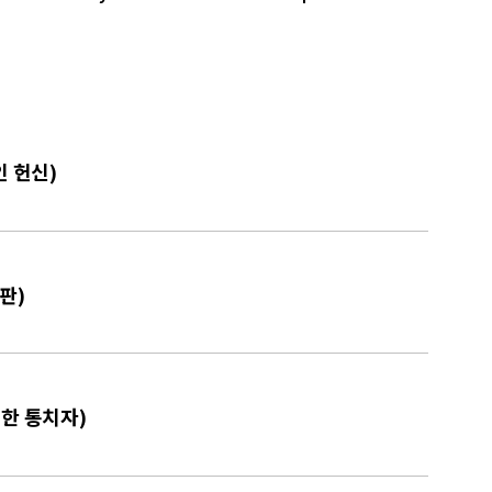
인 헌신)
판)
정한 통치자)