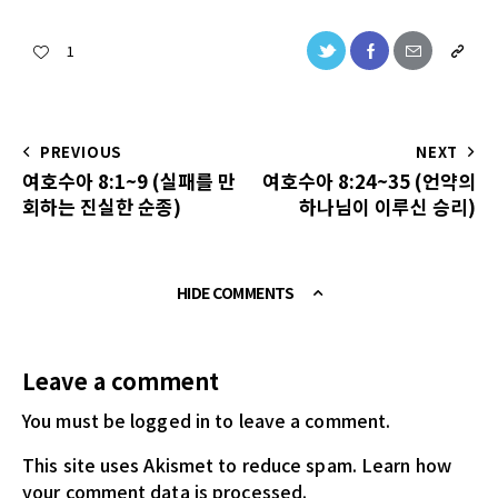
1
PREVIOUS
NEXT
여호수아 8:1~9 (실패를 만
여호수아 8:24~35 (언약의
회하는 진실한 순종)
하나님이 이루신 승리)
HIDE COMMENTS
Leave a comment
You must be logged in
to leave a comment.
This site uses Akismet to reduce spam.
Learn how
your comment data is processed.