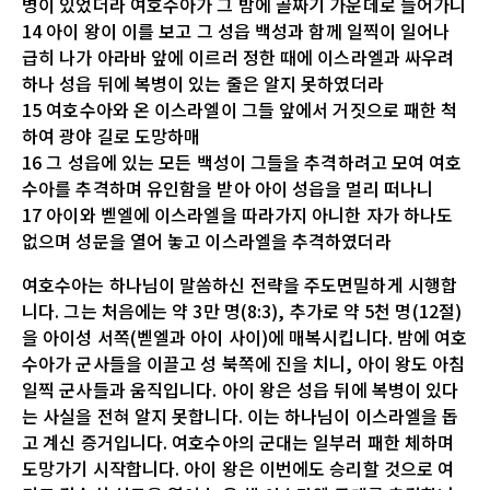
병이 있었더라 여호수아가 그 밤에 골짜기 가운데로 들어가니
14 아이 왕이 이를 보고 그 성읍 백성과 함께 일찍이 일어나
급히 나가 아라바 앞에 이르러 정한 때에 이스라엘과 싸우려
하나 성읍 뒤에 복병이 있는 줄은 알지 못하였더라
15 여호수아와 온 이스라엘이 그들 앞에서 거짓으로 패한 척
하여 광야 길로 도망하매
16 그 성읍에 있는 모든 백성이 그들을 추격하려고 모여 여호
수아를 추격하며 유인함을 받아 아이 성읍을 멀리 떠나니
17 아이와 벧엘에 이스라엘을 따라가지 아니한 자가 하나도
없으며 성문을 열어 놓고 이스라엘을 추격하였더라
여호수아는 하나님이 말씀하신 전략을 주도면밀하게 시행합
니다. 그는 처음에는 약 3만 명(8:3), 추가로 약 5천 명(12절)
을 아이성 서쪽(벧엘과 아이 사이)에 매복시킵니다. 밤에 여호
수아가 군사들을 이끌고 성 북쪽에 진을 치니, 아이 왕도 아침
일찍 군사들과 움직입니다. 아이 왕은 성읍 뒤에 복병이 있다
는 사실을 전혀 알지 못합니다. 이는 하나님이 이스라엘을 돕
고 계신 증거입니다. 여호수아의 군대는 일부러 패한 체하며
도망가기 시작합니다. 아이 왕은 이번에도 승리할 것으로 여