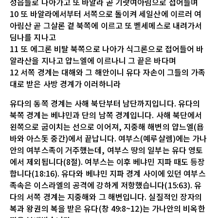
성읍들로 나아가고 또 바알라 곧 기럇여아림으로 접어들며
10 또 바알라에서부터 서쪽으로 돌이켜 세일산에 이르러 여
아림산 곧 그살론 곁 북쪽에 이르고 또 벧세메스로 내려가서
딤나를 지나고
11 또 에그론 비탈 북쪽으로 나아가 식그론으로 접어들어 바
알라산을 지나고 얍느엘에 이르나니 그 끝은 바다며
12 서쪽 경계는 대해와 그 해안이니 유다 자손이 그들의 가족
대로 받은 사방 경계가 이러하니라
유다의 동쪽 경계는 사해 북단부터 남단까지입니다. 유다의
북쪽 경계는 베냐민과 단의 남쪽 경계입니다. 사해 북단에서
왼쪽으로 굽이치는 선으로 이어져, 지중해 해변의 얍느엘(욥
바와 아스돗 중간)에서 끝납니다. 여부스(예루살렘)에는 가나
안의 여부스족이 거주했는데, 여부스 땅의 일부는 유다 영토
에서 제외됩니다(8절). 여부스는 이후 베냐민 지파 때도 등장
합니다(18:16). 유다와 베냐민 지파 경계 사이에 있던 여부스
족속은 이스라엘의 공격에 강하게 저항했습니다(15:63). 유
다의 서쪽 경계는 지중해와 그 해변입니다. 실질적인 장자의
복과 왕권의 복을 받은 유다(창 49:8~12)는 가나안의 비옥한