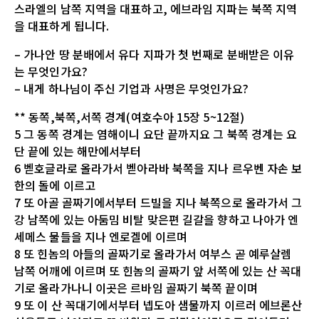
스라엘의 남쪽 지역을 대표하고, 에브라임 지파는 북쪽 지역
을 대표하게 됩니다.
– 가나안 땅 분배에서 유다 지파가 첫 번째로 분배받은 이유
는 무엇인가요?
– 내게 하나님이 주신 기업과 사명은 무엇인가요?
** 동쪽,북쪽,서쪽 경계(여호수아 15장 5~12절)
5 그 동쪽 경계는 염해이니 요단 끝까지요 그 북쪽 경계는 요
단 끝에 있는 해만에서부터
6 벧호글라로 올라가서 벧아라바 북쪽을 지나 르우벤 자손 보
한의 돌에 이르고
7 또 아골 골짜기에서부터 드빌을 지나 북쪽으로 올라가서 그
강 남쪽에 있는 아둠밈 비탈 맞은편 길갈을 향하고 나아가 엔
세메스 물들을 지나 엔로겔에 이르며
8 또 힌놈의 아들의 골짜기로 올라가서 여부스 곧 예루살렘
남쪽 어깨에 이르며 또 힌놈의 골짜기 앞 서쪽에 있는 산 꼭대
기로 올라가나니 이곳은 르바임 골짜기 북쪽 끝이며
9 또 이 산 꼭대기에서부터 넵도아 샘물까지 이르러 에브론산