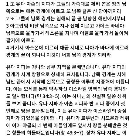
1 또 유다 자손의 지파가 그들의 가족대로 제비 뽑은 땅의 남
쪽으로는 에돔 경계에 이르고 또 남쪽 끝은 신 광야까지라
2 또 그들의 남쪽 경계는 염해의 끝 곧 남향한 해만에서부터
3 아그랍빔 비탈 남쪽으로 지나 신에 이르고 가데스 바네아
남쪽으로 올라가서 헤스론을 지나며 아달로 올라가서 돌이켜
갈가에 이르고
4 거기서 아스몬에 이르러 애굽 시내로 나아가 바다에 이르러
경계의 끝이 되나니 이것이 너희 남쪽 경계가 되리라
유다 지파는 가나안 남부 지역을 분배받습니다. 유다 지파의
경계가 사계 방향으로 상세히 묘사됩니다. 남쪽 경계는 사해
남단 끝에서 시작해 왼쪽으로 궁형을 이루며 지중해에 이릅니
다. 이는 모세를 통해 약속하신 이스라엘 영역의 남쪽 경계와
도 일치합니다(민 34:3~5). 이는 하나님의 신실한 말씀 성취
를 보여 줍니다. 유다 지파가 아홉 지파와 반 지파 중에서 첫
번째로 땅을 분배받는데, 이는 유다 지파가 이스라엘의 중심
지파가 되었음을 의미합니다. 유다가 르우벤과 시므온과 레위
에 이어 야곱의 네 번째 아들임에도 앞서서 땅을 분배받은 것
은 형들의 허물때문입니다(창 49:3~7). 장차 유다 지파는 이