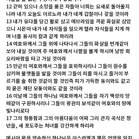
12 갇혀 있으나 소망을 품은 자들아 너희는 요새로 돌아올지
니라 내가 오늘도 이르노라 내가 네게 갑절이나 갚을 것이라
13 내가 유다를 당긴 활로 삼고 에브라임을 끼운 화살로 삼았
으니 시온아 내가 네 자식들을 일으켜 헬라 자식들을 치게 하
며 너를 용사의 칼과 같게 하리라
14 여호와께서 그들 위에 나타나서 그들의 화살을 번개같이
쏘아 내실 것이며 주 여호와께서 나팔을 불게 하시며 남방 회
오리바람을 타고 가실 것이라
15 만군의 여호와께서 그들을 호위하시리니 그들이 원수를
삼키며 물맷돌을 밟을 것이며 그들이 피를 마시고 즐거이 부
르기를 술 취한 것같이 할 것인즉 피가 가득한 동이와도 같고
피 묻은 제단 모퉁이와도 같을 것이라
16 이날에 그들의 하나님 여호와께서 그들을 자기 백성의 양
떼같이 구원하시리니 그들이 왕관의 보석같이 여호와의 땅에
빛나리로다
17 그의 형통함과 그의 아름다움이 어찌 그리 큰지 곡식은 청
년을, 새 포도주는 처녀를 강건하게 하리라
메시아 왕을 약속하신 하나님은 이스라엘과 맺은 언약을 잊지