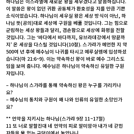
하나님은 이스라엘에 새로운 왕을 세우겠다고 말씀하십니다.
이 말씀은 왕이 없던 귀환 공동체가 환호성을 지를 만큼 기쁜
소식이었습니다. 하나님이 세우실 왕은 세상 방식이 아닌, 하
나님 뜻(공의)대로 세상에 구원을 베풀 것입니다. 그는 힘으로
군림하는 세상 왕들과 달리, 겸손함으로 세상에 화평을 전할
것입니다. 그는 ‘바다에서 바다까지, 유브라데강에서 땅끝까
지’ 온 세상을 다스릴 것입니다(10절). 스가랴가 예언한 지 약
500여 년 후에 예수님이 나귀를 타시고 예루살렘에 입성하셨
습니다(마 21:6~9). 이는 약속하신 왕이 바로 예수 그리스도
임을 보여 줍니다. 예수님은 하나님이 약속하신 유일한 구원
자입니다.
– 하나님이 스가랴를 통해 약속하신 왕은 누구를 가리키나
요?
– 예수님의 통치와 구원이 왜 나와 인류의 유일한 소망인가
요?
** 언약을 지키시는 하나님(스가랴 9장 11~17절)
11 또 너로 말할진대 네 언약의 피로 말미암아 내가 네 갇힌
자들을 물 없는 구덩이에서 놓았나니