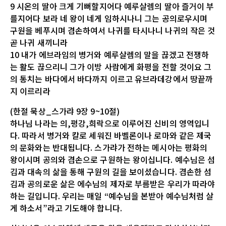
9 시온의 딸아 크게 기뻐할지어다 예루살렘의 딸아 즐거이 부
를지어다 보라 네 왕이 네게 임하시나니 그는 공의로우시며
구원을 베푸시며 겸손하여서 나귀를 타시나니 나귀의 작은 것
곧 나귀 새끼니라
10 내가 에브라임의 병거와 예루살렘의 말을 끊겠고 전쟁하
는 활도 끊으리니 그가 이방 사람에게 화평을 전할 것이요 그
의 통치는 바다에서 바다까지 이르고 유브라데강에서 땅끝까
지 이르리라
(한절 묵상_스가랴 9장 9~10절)
하나님 나라는 의,평강,희락으로 이루어진 신비의 영역입니
다. 따라서 병거와 칼로 세워진 바벨론이나 로마와 같은 제국
의 문화와는 반대됩니다. 스가랴가 전하는 메시아는 평화의
왕이시며 공의와 겸손으로 구원하는 왕이십니다. 예수님은 섬
김과 대속의 삶을 통해 구원의 길을 보이셨습니다. 겸손한 섬
김과 공의로운 삶은 에수님의 제자로 부름받은 우리가 따라야
하는 길입니다. 우리는 매일 “예수님을 본받아 예수님처럼 살
게 하소서”라고 기도해야 합니다.