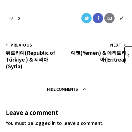
0
PREVIOUS
NEXT
튀르키예(Republic of
예멘(Yemen) & 에리트리
Türkiye ) & 시리아
아(Eritrea)
(Syria)
HIDE COMMENTS
Leave a comment
You must be logged in
to leave a comment.