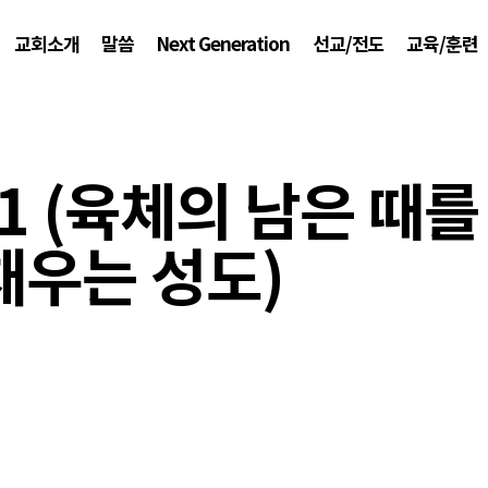
교회소개
말씀
Next Generation
선교/전도
교육/훈련
11 (육체의 남은 때
채우는 성도)